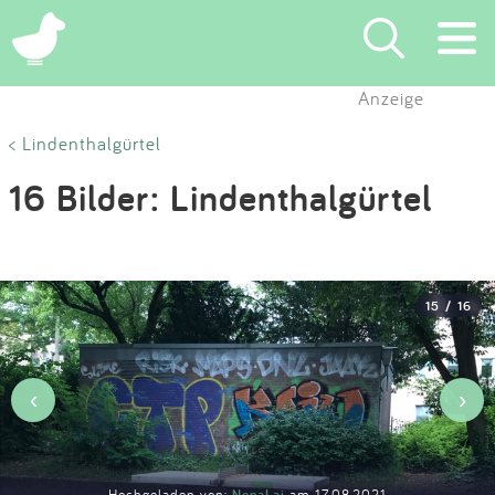
×
Anzeige
Suchen
< Lindenthalgürtel
16 Bilder: Lindenthalgürtel
Eintragen
App
15 / 16
Blog
Partner
‹
›
Kontakt
Hochgeladen von:
NenaLai
am 17.08.2021