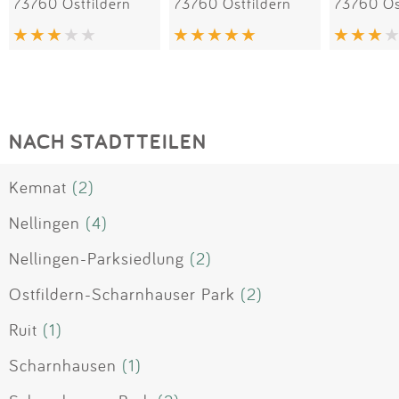
73760 Ostfildern
73760 Ostfildern
73760 Os
NACH STADTTEILEN
Kemnat
(2)
Nellingen
(4)
Nellingen-Parksiedlung
(2)
Ostfildern-Scharnhauser Park
(2)
Ruit
(1)
Scharnhausen
(1)