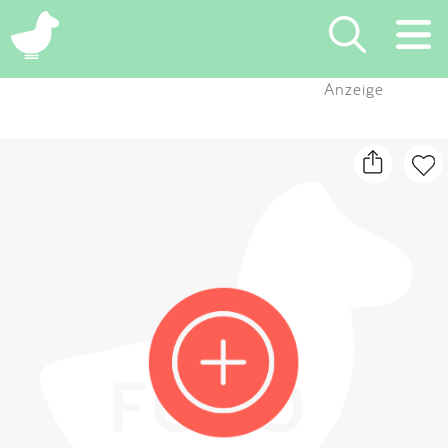
×
Anzeige
Suchen
Eintragen
App
Blog
Partner
Kontakt