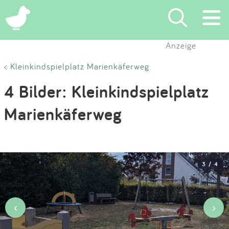
×
Anzeige
Suchen
< Kleinkindspielplatz Marienkäferweg
4 Bilder: Kleinkindspielplatz
Eintragen
Marienkäferweg
App
Blog
3 / 4
Partner
Kontakt
‹
›