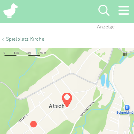
×
Anzeige
Suchen
< Spielplatz Kirche
Eintragen
App
Blog
Partner
Kontakt