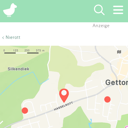
×
Anzeige
Suchen
< Nierott
Eintragen
App
Blog
Partner
Kontakt