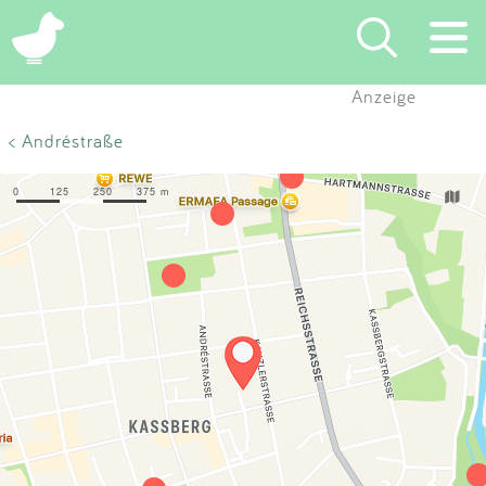
×
Anzeige
Suchen
< Andréstraße
Eintragen
App
Blog
Partner
Kontakt