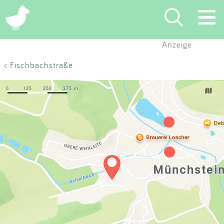
×
Anzeige
Suchen
< Fischbachstraße
Eintragen
App
Blog
Partner
Kontakt