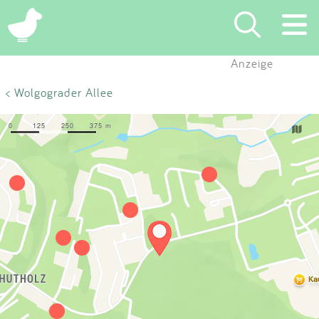
×
Anzeige
Suchen
< Wolgograder Allee
Eintragen
App
Blog
Partner
Kontakt