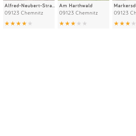
Alfred-Neubert-Straße II
Am Harthwald
Markersd
09123 Chemnitz
09123 Chemnitz
09123 C