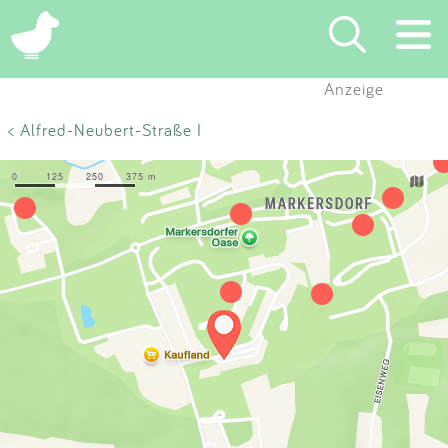
×
Anzeige
Suchen
< Alfred-Neubert-Straße I
Eintragen
App
Blog
Partner
Kontakt