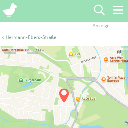
×
Anzeige
Suchen
< Hermann-Ebers-Straße
Eintragen
App
Blog
Partner
Kontakt