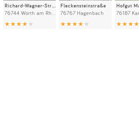
Richard-Wagner-Straße
Fleckensteinstraße
Hofgut M
76744 Wörth am Rhein
76767 Hagenbach
76187 Ka