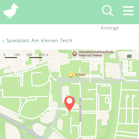
×
Anzeige
Suchen
< Spielplatz Am kleinen Teich
Eintragen
App
Blog
Partner
Kontakt