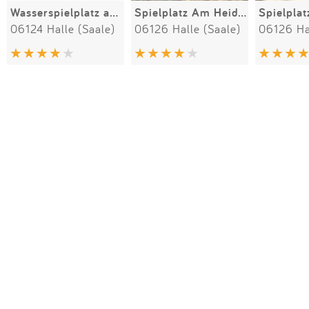
Wasserspielplatz am Gastronom
Spielplatz Am Heidebad
06124 Halle (Saale)
06126 Halle (Saale)
06126 Hal