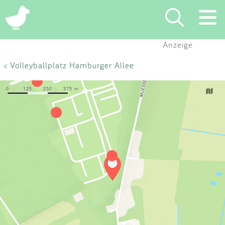
×
Anzeige
Suchen
< Volleyballplatz Hamburger Allee
Eintragen
App
Blog
Partner
Kontakt