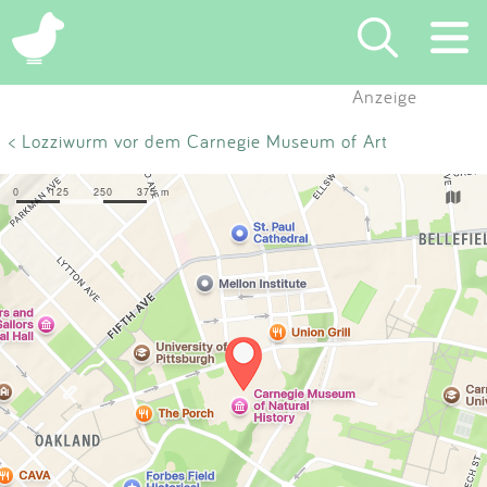
×
Anzeige
Suchen
< Lozziwurm vor dem Carnegie Museum of Art
Eintragen
App
Blog
Partner
Kontakt