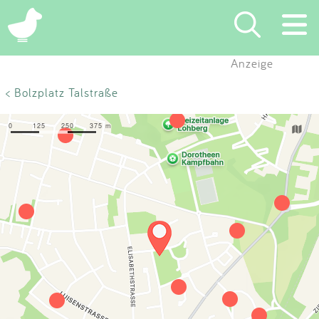
×
Anzeige
Suchen
< Bolzplatz Talstraße
Eintragen
App
Blog
Partner
Kontakt