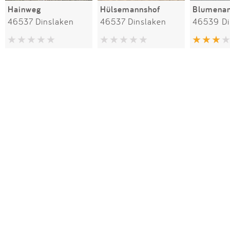
Hainweg
Hülsemannshof
Blumena
46537 Dinslaken
46537 Dinslaken
46539 Di