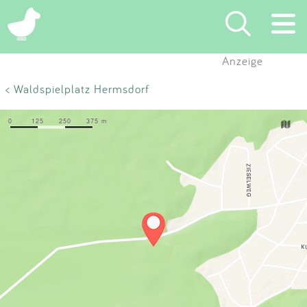
×
Anzeige
Suchen
< Waldspielplatz Hermsdorf
Eintragen
App
Blog
Partner
Kontakt