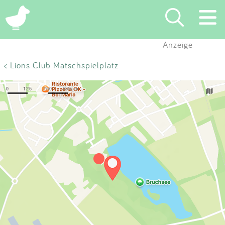
×
Anzeige
Suchen
< Lions Club Matschspielplatz
Eintragen
App
Blog
Partner
Kontakt