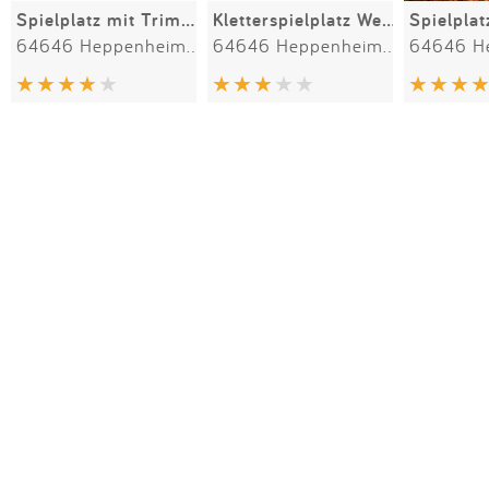
Spielplatz mit Trimm Geräten am Bruchsee
Kletterspielplatz Weststadt
64646 Heppenheim (Bergstraße)
64646 Heppenheim (Bergstraße)