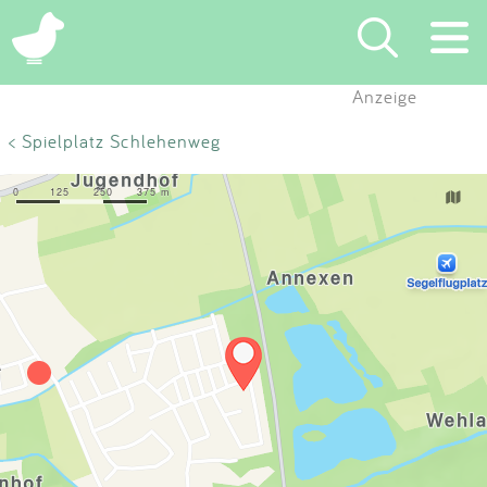
×
Anzeige
Suchen
< Spielplatz Schlehenweg
Eintragen
App
Blog
Partner
Kontakt