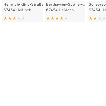
Heinrich-Kling-Straße
Bertha-von-Suttner-Straße
Scheure
67454 Haßloch
67454 Haßloch
67454 Ha