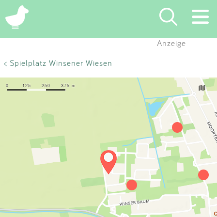
×
Anzeige
Suchen
< Spielplatz Winsener Wiesen
Eintragen
App
Blog
Partner
Kontakt