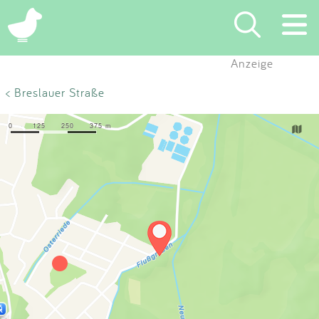
×
Anzeige
Suchen
< Breslauer Straße
Eintragen
App
Blog
Partner
Kontakt