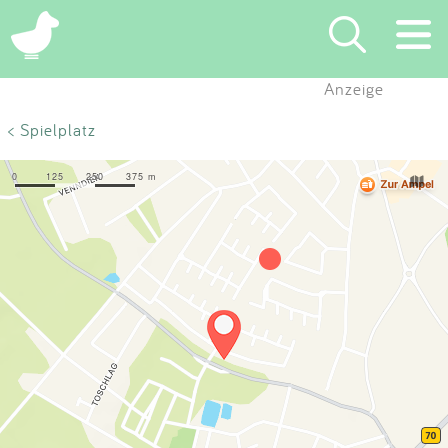
×
Anzeige
Suchen
< Spielplatz
Eintragen
App
Blog
Partner
Kontakt