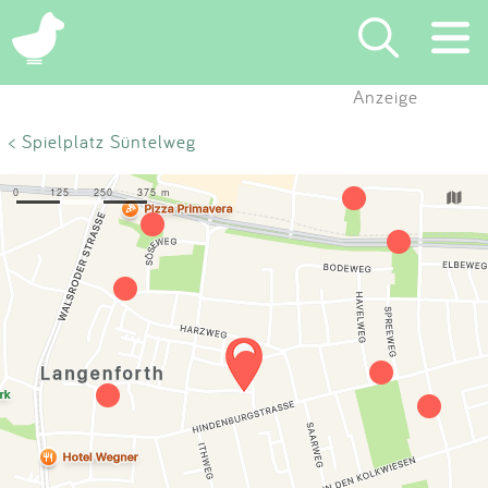
×
Anzeige
Suchen
< Spielplatz Süntelweg
Eintragen
App
Blog
Partner
Kontakt