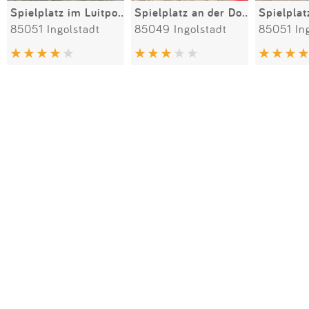
Spielplatz im Luitpoldpark
Spielplatz an der Donau
85051 Ingolstadt
85049 Ingolstadt
85051 In