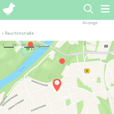
×
Anzeige
Suchen
< Reuchlinstraße
Eintragen
App
Blog
Partner
Kontakt