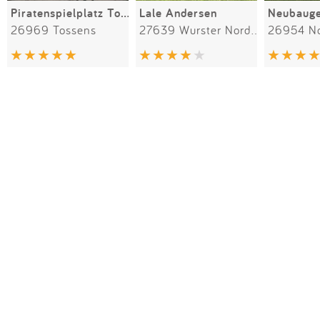
Piratenspielplatz Tossens
Lale Andersen
26969 Tossens
27639 Wurster Nordseeküste
26954 N