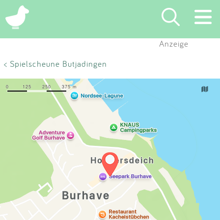
×
Anzeige
Suchen
< Spielscheune Butjadingen
Eintragen
App
Blog
Partner
Kontakt