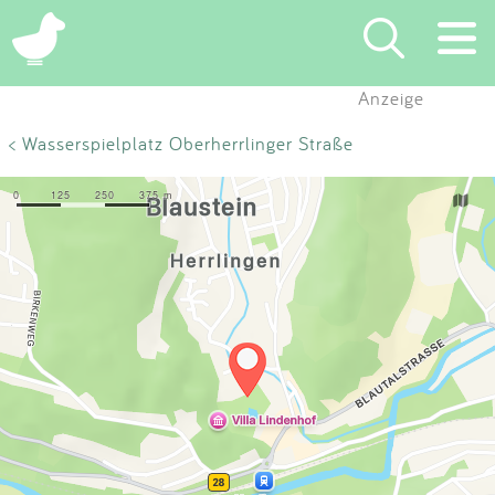
×
Anzeige
Suchen
< Wasserspielplatz Oberherrlinger Straße
Eintragen
App
Blog
Partner
Kontakt