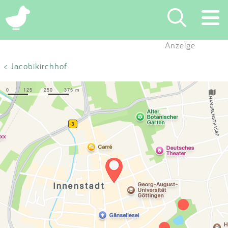
×
Anzeige
Suchen
< Jacobikirchhof
Eintragen
App
Blog
Partner
Kontakt