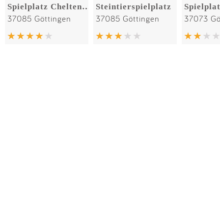
Spielplatz Cheltenham-Park
Steintierspielplatz
37085 Göttingen
37085 Göttingen
37073 Gö