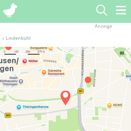
×
Anzeige
Suchen
< Lindenbühl
Eintragen
App
Blog
Partner
Kontakt