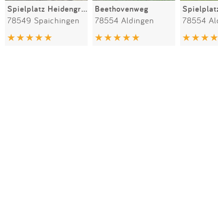
Spielplatz Heidengraben
Beethovenweg
78549 Spaichingen
78554 Aldingen
78554 Al