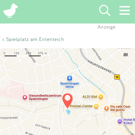
×
Anzeige
Suchen
< Spielplatz am Ententeich
Eintragen
App
Blog
Partner
Kontakt