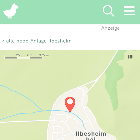
×
Anzeige
Suchen
< alla hopp Anlage Ilbesheim
Eintragen
App
Blog
Partner
Kontakt