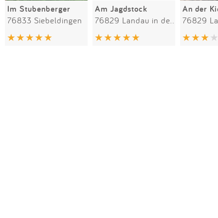
Im Stubenberger
Am Jagdstock
An der K
76833 Siebeldingen
76829 Landau in der Pfalz