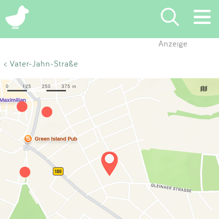
×
Anzeige
Suchen
< Vater-Jahn-Straße
Eintragen
App
Blog
Partner
Kontakt