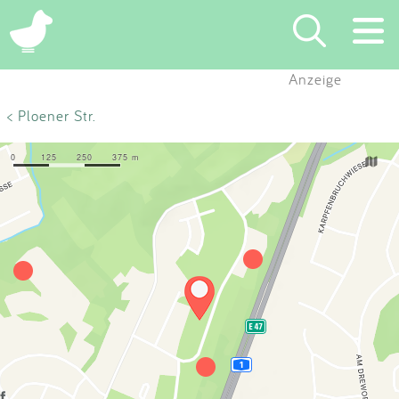
×
Anzeige
Suchen
< Ploener Str.
Eintragen
App
Blog
Partner
Kontakt