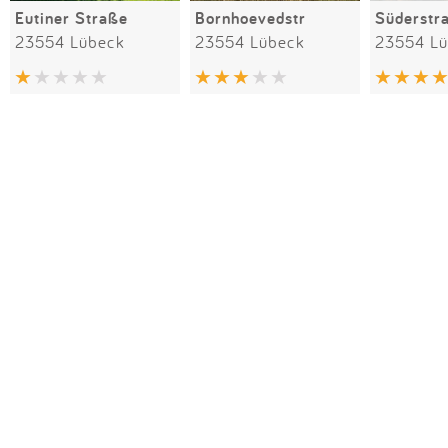
Eutiner Straße
Bornhoevedstr
Süderstr
23554 Lübeck
23554 Lübeck
23554 L