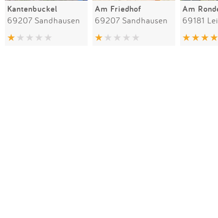
Kantenbuckel
Am Friedhof
Am Ronde
69207 Sandhausen
69207 Sandhausen
69181 Le