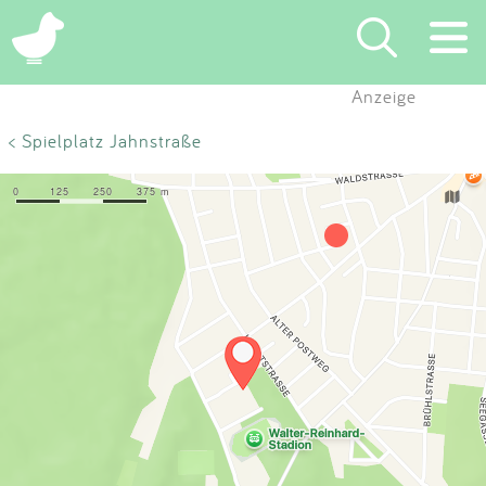
×
Anzeige
Suchen
< Spielplatz Jahnstraße
Eintragen
App
Blog
Partner
Kontakt