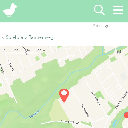
×
Anzeige
Suchen
< Spielplatz Tannenweg
Eintragen
App
Blog
Partner
Kontakt