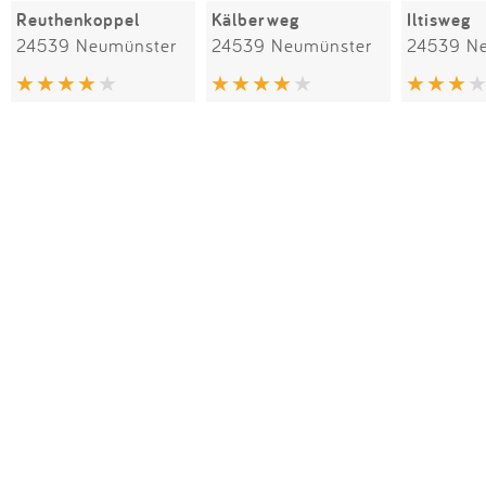
Reuthenkoppel
Kälberweg
Iltisweg
24539 Neumünster
24539 Neumünster
24539 N