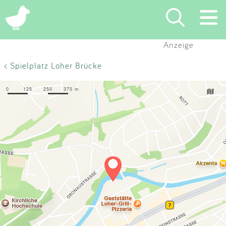
×
Anzeige
Suchen
< Spielplatz Loher Brücke
Eintragen
App
Blog
Partner
Kontakt