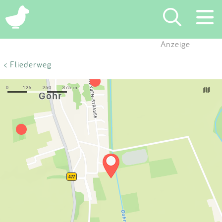
×
Anzeige
Suchen
< Fliederweg
Eintragen
App
Blog
Partner
Kontakt