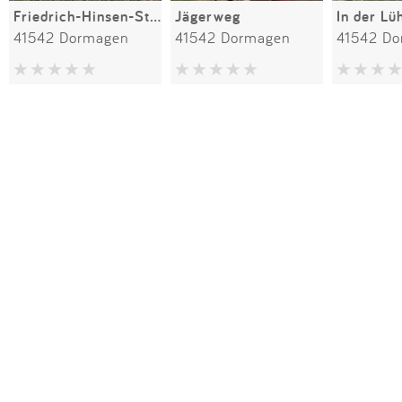
Friedrich-Hinsen-Straße
Jägerweg
In der Lü
41542 Dormagen
41542 Dormagen
41542 D