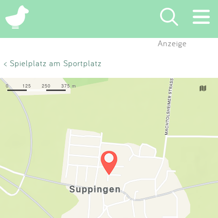
×
Anzeige
Suchen
< Spielplatz am Sportplatz
Eintragen
App
Blog
Partner
Kontakt