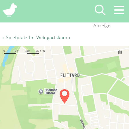
×
Anzeige
Suchen
< Spielplatz Im Weingartskamp
Eintragen
App
Blog
Partner
Kontakt