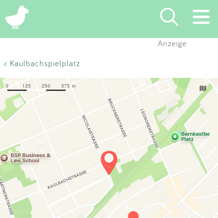
×
Anzeige
Suchen
< Kaulbachspielplatz
Eintragen
App
Blog
Partner
Kontakt