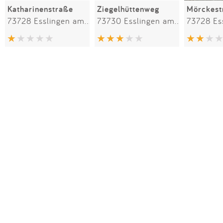
Katharinenstraße
Ziegelhüttenweg
Mörckest
73728 Esslingen am Neckar
73730 Esslingen am Neckar