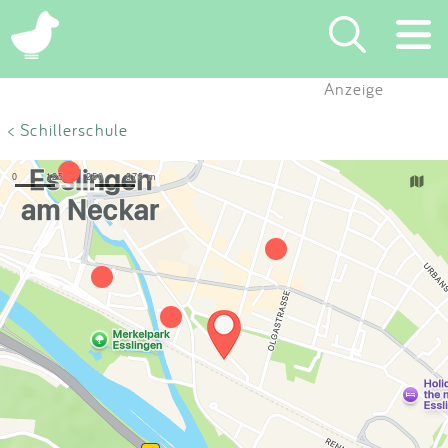
×
Anzeige
Suchen
< Schillerschule
Eintragen
App
Blog
Partner
Kontakt