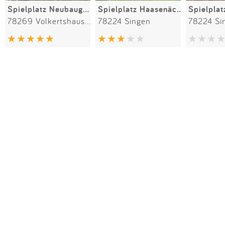
Spielplatz Neubaugebiet Volkertshausen
Spielplatz Haasenäcker
Spielplat
78269 Volkertshausen
78224 Singen