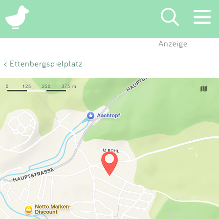
×
Anzeige
Suchen
< Ettenbergspielplatz
Eintragen
App
Blog
Partner
Kontakt