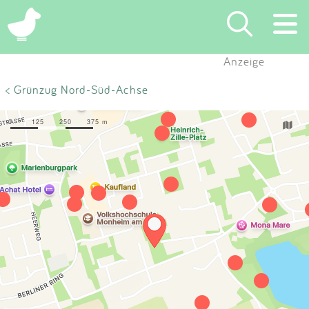
×
Anzeige
Suchen
< Grünzug Nord-Süd-Achse
Eintragen
App
Blog
Partner
Kontakt