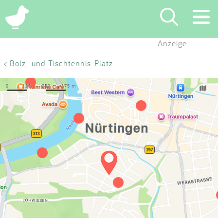
×
Anzeige
Suchen
< Bolz- und Tischtennis-Platz
Eintragen
App
Blog
Partner
Kontakt