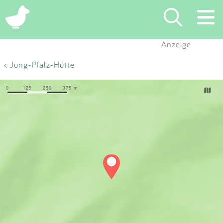
×
Anzeige
Suchen
< Jung-Pfalz-Hütte
Eintragen
App
Blog
Partner
Kontakt