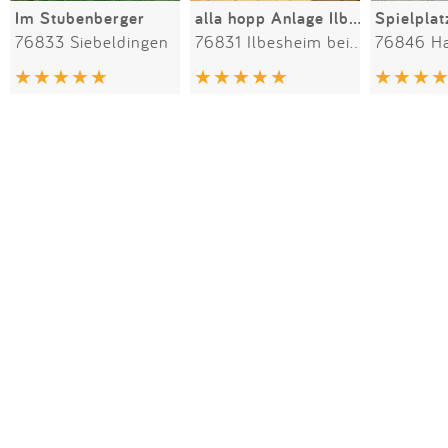
Im Stubenberger
alla hopp Anlage Ilbesheim
76833 Siebeldingen
76831 Ilbesheim bei Landau in der Pfalz
76846 Ha