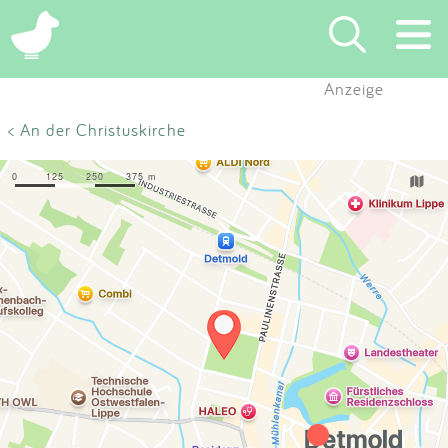
×
Anzeige
Suchen
< An der Christuskirche
Eintragen
App
Blog
Partner
Kontakt