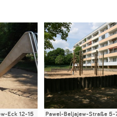
w-Eck 12-15
Pawel-Beljajew-Straße 5-