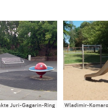
kte Juri-Gagarin-Ring
Wladimir-Komaro