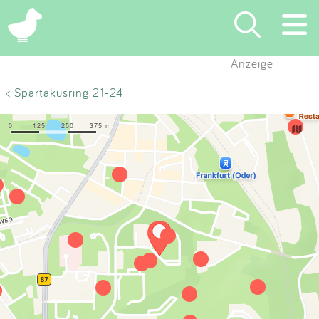
×
Anzeige
Suchen
< Spartakusring 21-24
Eintragen
App
Blog
Partner
Kontakt