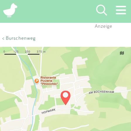
×
Anzeige
Suchen
< Burschenweg
Eintragen
App
Blog
Partner
Kontakt