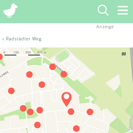
×
Anzeige
Suchen
< Radstädter Weg
Eintragen
App
Blog
Partner
Kontakt