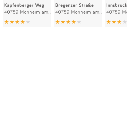
Kapfenberger Weg
Bregenzer Straße
Innsbruc
40789 Monheim am Rhein
40789 Monheim am Rhein