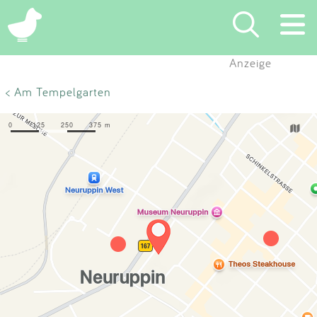
×
Anzeige
Suchen
< Am Tempelgarten
Eintragen
App
Blog
Partner
Kontakt