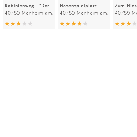
Robinienweg - "Der Seilgarten"
Hasenspielplatz
Zum Hint
40789 Monheim am Rhein
40789 Monheim am Rhein