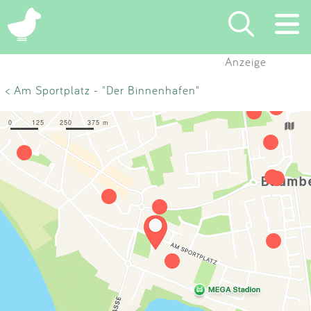
×
Anzeige
Suchen
< Am Sportplatz - "Der Binnenhafen"
Eintragen
App
Blog
Partner
Kontakt