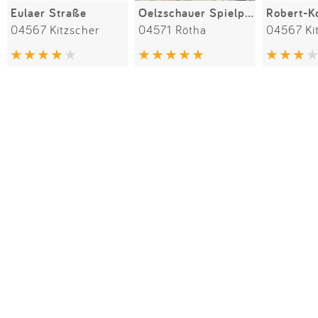
Eulaer Straße
Oelzschauer Spielpatz
Robert-K
04567 Kitzscher
04571 Rötha
04567 Ki