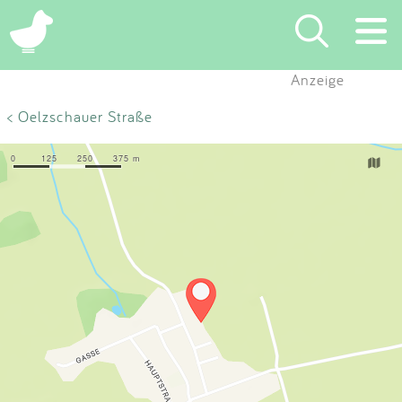
×
Anzeige
Suchen
< Oelzschauer Straße
Eintragen
App
Blog
Partner
Kontakt